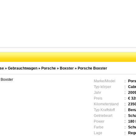
se
»
Gebrauchtwagen
»
Porsche
»
Boxster
»
Porsche Boxster
 Boxster
Marke/Model
:
Pors
Typ körper
:
Cabr
Jahr
:
200
Preis
:
€ 32
Kilometerstand
:
235
Typ Kraftstoff
:
Benz
Getriebeart
:
Scha
Power
:
180
Farbe
:
Schw
Lage
:
Rege