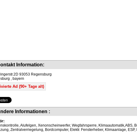
ontakt Information:
ingerstr.2D 93053 Regensburg
burg , bayern
vierte Ad (90+ Tage alt)
ndere Informationen :
ör:
onskontrolle, Alufelgen, Xenonscheinwerfer, Wegfahrsperre, Klimaautomatik,ABS, Be
izung, Zentralverriegelung, Bordcomputer, Elektr. Fensterheber, Klimaanlage, ESP,