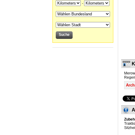
-
K
Merow
Regens
Archi
A
Zubeh
Trakti
Sitzhe