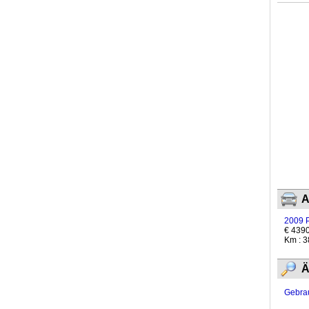
A
2009 P
€ 439
Km : 
Ä
Gebra