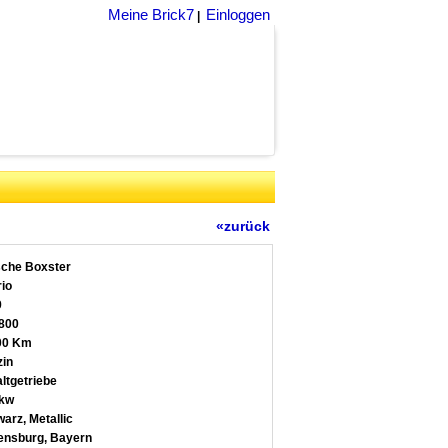
Meine Brick7
Einloggen
|
«zurück
che Boxster
io
9
800
00 Km
in
ltgetriebe
 kw
arz, Metallic
nsburg, Bayern