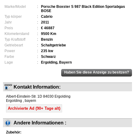
Marke/Model
:
Porsche Boxster S 987 Black Edition Sportabgas
BOSE
Typ körper
:
Cabrio
Jahr
:
2011
Preis
:
€ 46887
Kilometerstand
:
9500 Km
Typ Kraftstoff
:
Benzin
Getriebeart
:
Schaltgetriebe
Power
:
235 kw
Farbe
:
Schwarz
Lage
:
Ergolding, Bayern
Kontakt Information:
Albert-Einstein-Str. 1D 84030 Ergolding
Ergolding , bayern
Archivierte Ad (90+ Tage alt)
Andere Informationen :
Zubehör: