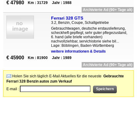
€ 47980
Km : 31729
Jahr : 1988
Archivierte Ad (90+ Tage alt)
Ferrari 328 GTS
3.2, Benzin, Coupe, Schaltgetriebe
Gebrauchtwagen, deutsche erstauslieferung,
scheckheft gepflegt, sehr guter pflegezustand,
6. hand (alle briefe vorhanden)
nachvollziehbar, servichistorie siehe bil...
Lage: Böblingen, Baden-Württemberg
weitere informationen & Details
€ 45900
Km : 81900
Jahr : 1989
Archivierte Ad (90+ Tage alt)
Holen Sie sich täglich E-Mail Aktuelles für die neueste
Gebrauchte
Ferrari 328 Benzin autos zum Verkauf
E-mail :