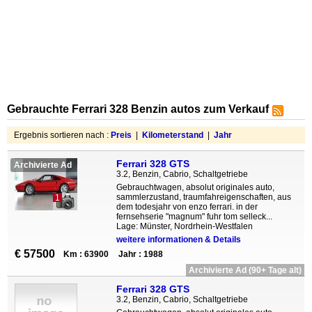
Gebrauchte Ferrari 328 Benzin autos zum Verkauf
Ergebnis sortieren nach :
Preis
|
Kilometerstand
|
Jahr
Ferrari 328 GTS
Archivierte Ad
3.2, Benzin, Cabrio, Schaltgetriebe
Gebrauchtwagen, absolut originales auto,
sammlerzustand, traumfahreigenschaften, aus
1
dem todesjahr von enzo ferrari. in der
fernsehserie "magnum" fuhr tom selleck...
Lage: Münster, Nordrhein-Westfalen
weitere informationen & Details
€ 57500
Km : 63900
Jahr : 1988
Archivierte Ad (90+ Tage alt)
Ferrari 328 GTS
3.2, Benzin, Cabrio, Schaltgetriebe