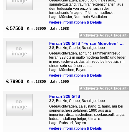
Gebrauchtwagen, absolut originales auto,
sammlerzustand, traumfahreigenschaften, aus
dem todesjahr von enzo ferrari. in der
fernsehserie "magnum" fuhr tom selleck...
Lage: Münster, Nordrhein-Westfalen
weitere informationen & Details
€ 57500
Km : 63900
Jahr : 1988
Archivierte Ad (90+ Tage alt)
Ferrari 328 GTS "Ferrari München" Sammlerfzg 13.800KM
3.8, Benzin, Cabrio, Schaltgetriebe
Gebrauchtwagen, achtung sammlerfahrzeug:
ferrari 328 gts in giallo modena (gelb) und leder
in nero (schwarz). das fahrzeug befindet sich in
einem sehr schönen zust...
Lage: München, Bayern
weitere informationen & Details
€ 79900
Km : 13800
Jahr : 1990
Archivierte Ad (90+ Tage alt)
Ferrari 328 GTS
3.2, Benzin, Coupe, Schaltgetriebe
Gebrauchtwagen, 1a zustand, 2. hand, nur bei
sonnenschein gefahren, 1990 aus usa
importiert, distanzscheiben, sportauspuff, targa,
lederausstattung beige, klima, e...
Lage: Ruhstorf, Bayern
weitere informationen & Details