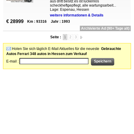
aus dritt besitz.es ist lückenlos
scheckheftgepflegt, alle wartungsarbeit...
Lage: Espenau, Hessen
weitere informationen & Details
€ 28999
Km : 93316
Jahr : 1993
Archivierte Ad (90+ Tage alt)
Seite :
1
2
3
Holen Sie sich täglich E-Mail Aktuelles für die neueste
Gebrauchte
Autos Ferrari 348 autos in Hessen zum Verkauf
E-mail :