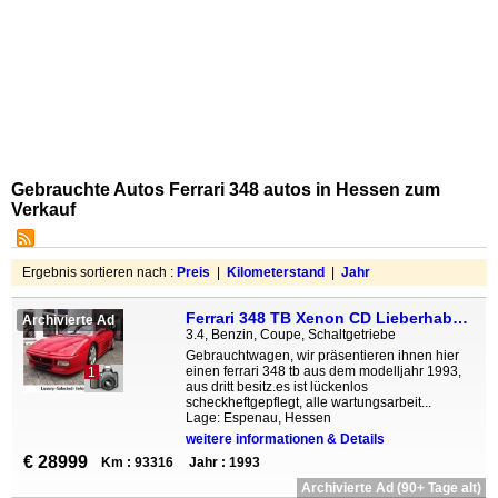
Gebrauchte Autos Ferrari 348 autos in Hessen zum
Verkauf
Ergebnis sortieren nach :
Preis
|
Kilometerstand
|
Jahr
Ferrari 348 TB Xenon CD Lieberhaberobjekt Zahnriehmen ne
Archivierte Ad
3.4, Benzin, Coupe, Schaltgetriebe
Gebrauchtwagen, wir präsentieren ihnen hier
einen ferrari 348 tb aus dem modelljahr 1993,
1
aus dritt besitz.es ist lückenlos
scheckheftgepflegt, alle wartungsarbeit...
Lage: Espenau, Hessen
weitere informationen & Details
€ 28999
Km : 93316
Jahr : 1993
Archivierte Ad (90+ Tage alt)