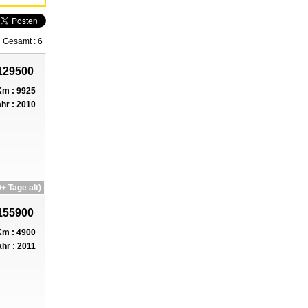
Gesamt : 6
129500
m : 9925
hr : 2010
+ Tage alt)
155900
m : 4900
hr : 2011