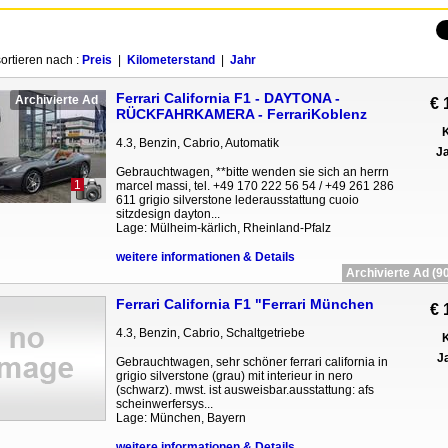
ortieren nach :
Preis
|
Kilometerstand
|
Jahr
Ferrari California F1 - DAYTONA -
Archivierte Ad
€ 
RÜCKFAHRKAMERA - FerrariKoblenz
K
4.3, Benzin, Cabrio, Automatik
Ja
Gebrauchtwagen, **bitte wenden sie sich an herrn
1
marcel massi, tel. +49 170 222 56 54 / +49 261 286
611 grigio silverstone lederausstattung cuoio
sitzdesign dayton...
Lage: Mülheim-kärlich, Rheinland-Pfalz
weitere informationen & Details
Archivierte Ad (90
Ferrari California F1 "Ferrari München
€ 
4.3, Benzin, Cabrio, Schaltgetriebe
K
Ja
Gebrauchtwagen, sehr schöner ferrari california in
grigio silverstone (grau) mit interieur in nero
(schwarz). mwst. ist ausweisbar.ausstattung: afs
scheinwerfersys...
Lage: München, Bayern
weitere informationen & Details