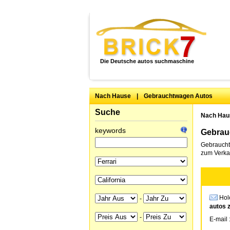
Die Deutsche autos suchmaschine
Nach Hause
|
Gebrauchtwagen Autos
Suche
Nach Hau
keywords
Gebrauc
Gebraucht 
zum Verkau
Hole
-
autos 
-
E-mail 