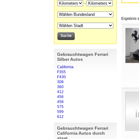
-
Ergebnis s
Gebrauchtwagen Ferrari
Silber Autos
California
F355
F430
308
360
412
456
458
575
599
612
Gebrauchtwagen Ferrari
California Autos durch
staat