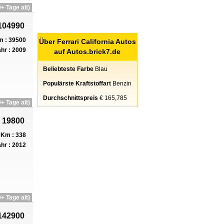
+ Tage alt)
104990
 : 39500
Über Ferrari California Autos
hr : 2009
auf Autos.brick7.de
Beliebteste Farbe
Blau
Populärste Kraftstoffart
Benzin
Durchschnittspreis
€ 165,785
+ Tage alt)
 19800
Km : 338
hr : 2012
+ Tage alt)
142900