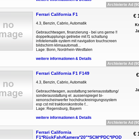
Archivierte Ad (90
Ferrari California F1
€ 
4.3, Benzin, Cabrio, Automatik
Km
Ja
Gebrauchtwagen, finanzierung - bei uns gerne !!
doppelkupplungs getriebe mit f1 schaltung
infotelematik-system mit navigation touchscreen
bildschirm klimaautomati...
Lage: Bonn, Nordrhein-Westfalen
weitere informationen & Details
Archivierte Ad (90
Ferrari California F1 F149
€
4.3, Benzin, Cabrio, Automatik
Ja
Gebrauchtwagen, ausstattung:serienausstattung/
sonderausstattung el. aussenspiegel bi-
xenonscheinwerfer hochdruckreinigungssystem
esp cst mit traktionskontrolle f...
Lage: Regensburg, Bayern
weitere informationen & Details
Archivierte Ad (90
Ferrari California
€ 
F1*RückFahrKamera*20"*SCM*PDC*IPOD