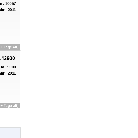
 : 10057
hr : 2011
+ Tage alt)
142900
m : 9900
hr : 2011
+ Tage alt)