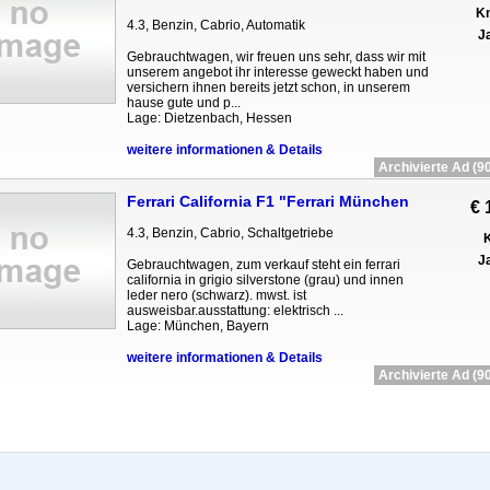
Km
4.3, Benzin, Cabrio, Automatik
Ja
Gebrauchtwagen, wir freuen uns sehr, dass wir mit
unserem angebot ihr interesse geweckt haben und
versichern ihnen bereits jetzt schon, in unserem
hause gute und p...
Lage: Dietzenbach, Hessen
weitere informationen & Details
Archivierte Ad (90
Ferrari California F1 "Ferrari München
€ 
4.3, Benzin, Cabrio, Schaltgetriebe
K
Ja
Gebrauchtwagen, zum verkauf steht ein ferrari
california in grigio silverstone (grau) und innen
leder nero (schwarz). mwst. ist
ausweisbar.ausstattung: elektrisch ...
Lage: München, Bayern
weitere informationen & Details
Archivierte Ad (90