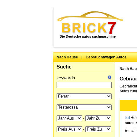
Die Deutsche autos suchmaschine
Nach Hause
|
Gebrauchtwagen Autos
Suche
Nach Hau
keywords
Gebrauc
Gebraucht
Autos zum 
Hole
-
autos 
-
E-mail 