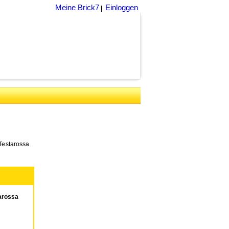
Meine Brick7
Einloggen
|
Testarossa
arossa