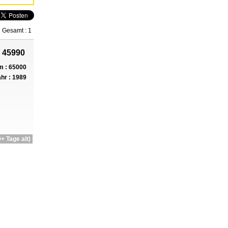
Gesamt : 1
 45990
 : 65000
hr : 1989
+ Tage alt)