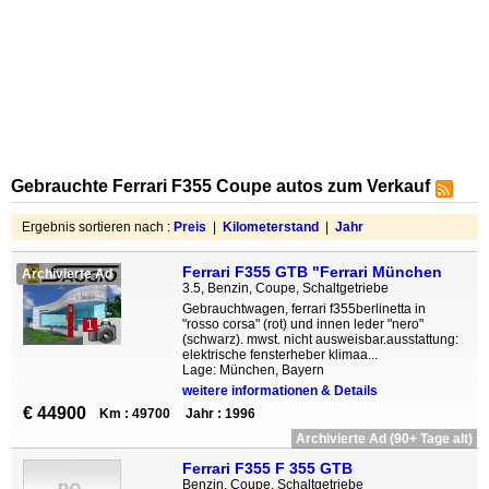
Gebrauchte Ferrari F355 Coupe autos zum Verkauf
Ergebnis sortieren nach :
Preis
|
Kilometerstand
|
Jahr
Ferrari F355 GTB "Ferrari München
Archivierte Ad
3.5, Benzin, Coupe, Schaltgetriebe
Gebrauchtwagen, ferrari f355berlinetta in
"rosso corsa" (rot) und innen leder "nero"
1
(schwarz). mwst. nicht ausweisbar.ausstattung:
elektrische fensterheber klimaa...
Lage: München, Bayern
weitere informationen & Details
€ 44900
Km : 49700
Jahr : 1996
Archivierte Ad (90+ Tage alt)
Ferrari F355 F 355 GTB
Benzin, Coupe, Schaltgetriebe