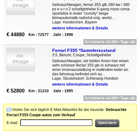
Gebrauchtwagen, ferrari 355 gtb 280 kw / 380
ps e u r o 2 schaltgetriebe 6-gang rosso corsa
sportsitze in leder "conolly" beige
klimaautomatik radio/cd orig. werkz...
Lage: Holzkirchen, Bayern
weitere informationen & Details
€ 44880
Km : 72577
Jahr : 1996
Archivierte Ad (90+ Tage alt)
Ferrari F355 *Sammlerzustand
3.5, Benzin, Coupe, Schaltgetriebe
Gebrauchtwagen, wir bieten ihnen hier einen
sehr schönen ferrari 355 gts in schwarz mit
einer innenausstattung in mattrotem leder an.
das fahrzeug befindet sich au...
Lage: Stockelsdorf, Schleswig-Holstein
weitere informationen & Details
€ 52800
Km : 31210
Jahr : 1995
Archivierte Ad (90+ Tage alt)
Holen Sie sich täglich E-Mail Aktuelles für die neueste
Gebrauchte
Ferrari F355 Coupe autos zum Verkauf
E-mail :