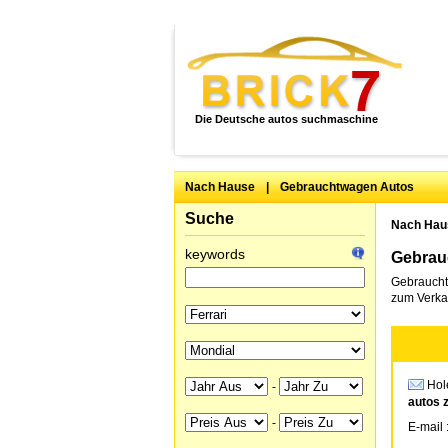
Die Deutsche autos suchmaschine
Nach Hause
|
Gebrauchtwagen Autos
Suche
Nach Hau
keywords
Gebrauc
Gebraucht
zum Verkau
Hole
-
autos 
-
E-mail 