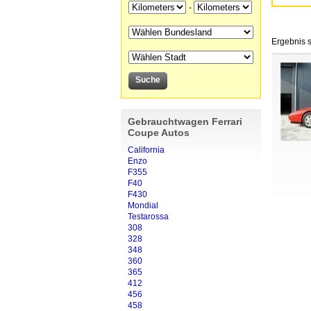
-
Ergebnis s
Gebrauchtwagen Ferrari
Coupe Autos
California
Enzo
F355
F40
F430
Mondial
Testarossa
308
328
348
360
365
412
456
458