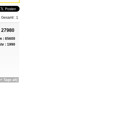
Gesamt : 1
 27980
 : 65600
hr : 1990
+ Tage alt)