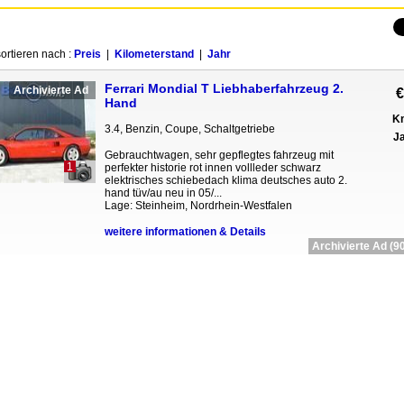
ortieren nach :
Preis
|
Kilometerstand
|
Jahr
Ferrari Mondial T Liebhaberfahrzeug 2.
Archivierte Ad
€
Hand
Km
3.4, Benzin, Coupe, Schaltgetriebe
Ja
Gebrauchtwagen, sehr gepflegtes fahrzeug mit
1
perfekter historie rot innen vollleder schwarz
elektrisches schiebedach klima deutsches auto 2.
hand tüv/au neu in 05/...
Lage: Steinheim, Nordrhein-Westfalen
weitere informationen & Details
Archivierte Ad (90