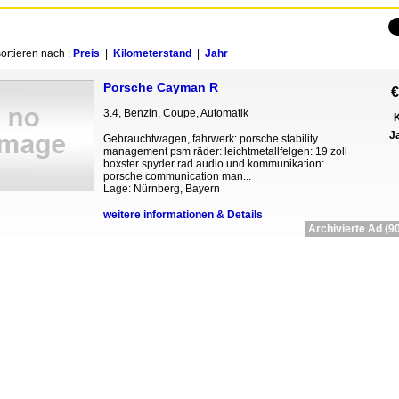
ortieren nach :
Preis
|
Kilometerstand
|
Jahr
Porsche Cayman R
€
3.4, Benzin, Coupe, Automatik
K
Ja
Gebrauchtwagen, fahrwerk: porsche stability
management psm räder: leichtmetallfelgen: 19 zoll
boxster spyder rad audio und kommunikation:
porsche communication man...
Lage: Nürnberg, Bayern
weitere informationen & Details
Archivierte Ad (90