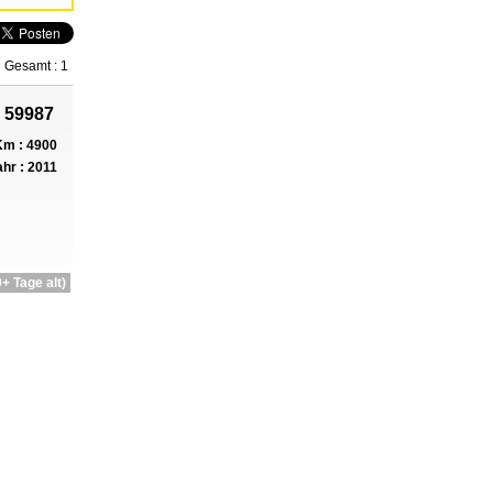
Gesamt : 1
 59987
m : 4900
hr : 2011
+ Tage alt)