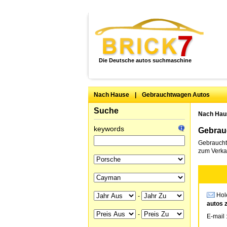
Die Deutsche autos suchmaschine
Nach Hause
|
Gebrauchtwagen Autos
Suche
Nach Hau
keywords
Gebrau
Gebraucht
zum Verkau
Hole
-
autos 
-
E-mail 