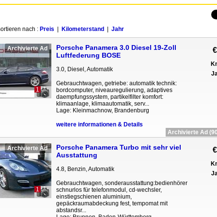
ortieren nach :
Preis
|
Kilometerstand
|
Jahr
Porsche Panamera 3.0 Diesel 19-Zoll
Archivierte Ad
€
Luftfederung BOSE
Km
3.0, Diesel, Automatik
Ja
Gebrauchtwagen, getriebe: automatik technik:
1
bordcomputer, niveauregulierung, adaptives
daempfungssystem, partikelfilter komfort:
klimaanlage, klimaautomatik, serv...
Lage: Kleinmachnow, Brandenburg
weitere informationen & Details
Archivierte Ad (90
Porsche Panamera Turbo mit sehr viel
Archivierte Ad
€
Ausstattung
Km
4.8, Benzin, Automatik
Ja
Gebrauchtwagen, sonderausstattung:bedienhörer
1
schnurlos für telefonmodul, cd-wechsler,
einstiegschienen aluminium,
gepäckraumabdeckung fest, tempomat mit
abstandsr...