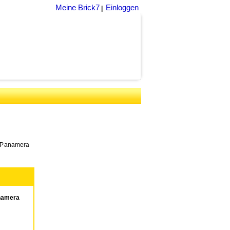
Meine Brick7
Einloggen
|
e Panamera
namera