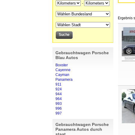
-
Ergebnis s
Gebrauchtwagen Porsche
Blau Autos
Boxster
Cayenne
Cayman
Panamera
911
924
944
964
993
996
997
Gebrauchtwagen Porsche
Panamera Autos durch
staat