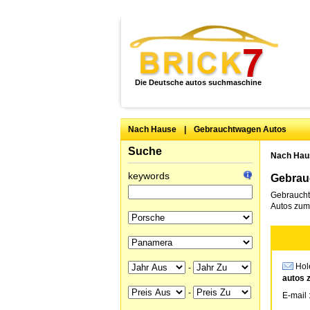
Die Deutsche autos suchmaschine
Nach Hause
|
Gebrauchtwagen Autos
Suche
Nach Hau
keywords
Gebrau
Gebraucht
Autos zum 
Hole
-
autos 
-
E-mail 