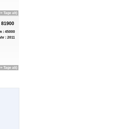
+ Tage alt)
 81900
 : 45000
hr : 2011
+ Tage alt)