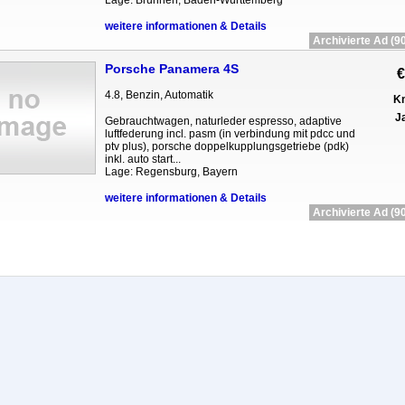
Lage: Brunnen, Baden-Württemberg
weitere informationen & Details
Archivierte Ad (90
Porsche Panamera 4S
€
4.8, Benzin, Automatik
Km
Ja
Gebrauchtwagen, naturleder espresso, adaptive
luftfederung incl. pasm (in verbindung mit pdcc und
ptv plus), porsche doppelkupplungsgetriebe (pdk)
inkl. auto start...
Lage: Regensburg, Bayern
weitere informationen & Details
Archivierte Ad (90