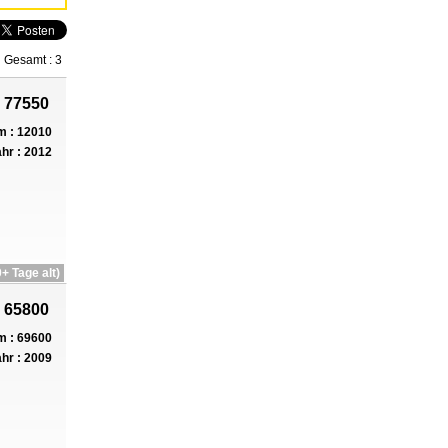
Gesamt : 3
 77550
 : 12010
hr : 2012
+ Tage alt)
 65800
 : 69600
hr : 2009